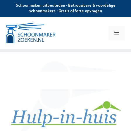
Ga
Schoonmaken uitbesteden • Betrouwbare & voordelige
naar
schoonmakers • Gratis offerte opvragen
de
inhoud
Men