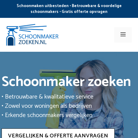
Ga
Schoonmaken uitbesteden • Betrouwbare & voordelige
naar
schoonmakers • Gratis offerte opvragen
de
inhoud
Men
Schoonmaker zoeken
• Betrouwbare & kwalitatieve service
• Zowel voor woningen als bedrijven
• Erkende schoonmakers vergelijken
VERGELIJKEN & OFFERTE AANVRAGEN