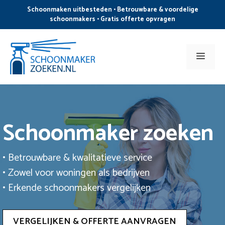
Ga
Schoonmaken uitbesteden • Betrouwbare & voordelige
naar
schoonmakers • Gratis offerte opvragen
de
inhoud
Men
Schoonmaker zoeken
• Betrouwbare & kwalitatieve service
• Zowel voor woningen als bedrijven
• Erkende schoonmakers vergelijken
VERGELIJKEN & OFFERTE AANVRAGEN