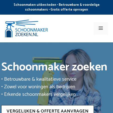
Ga
Schoonmaken uitbesteden • Betrouwbare & voordelige
naar
schoonmakers • Gratis offerte opvragen
de
inhoud
Men
Schoonmaker zoeken
• Betrouwbare & kwalitatieve service
• Zowel voor woningen als bedrijven
• Erkende schoonmakers vergelijken
VERGELIJKEN & OFFERTE AANVRAGEN