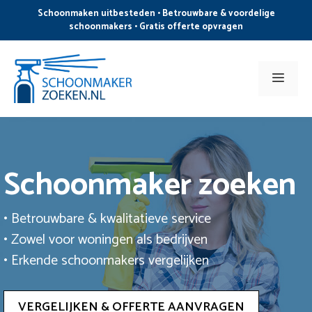
Ga
Schoonmaken uitbesteden • Betrouwbare & voordelige
naar
schoonmakers • Gratis offerte opvragen
de
inhoud
Men
Schoonmaker zoeken
• Betrouwbare & kwalitatieve service
• Zowel voor woningen als bedrijven
• Erkende schoonmakers vergelijken
VERGELIJKEN & OFFERTE AANVRAGEN