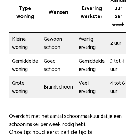
Aantal
Type
Ervaring
uur
Wensen
woning
werkster
per
week
Kleine
Gewoon
Weinig
2 uur
woning
schoon
ervaring
Gemiddelde
Goed
Gemiddelde
3 tot 4
woning
schoon
ervaring
uur
Grote
Veel
4 tot 6
Brandschoon
woning
ervaring
uur
Overzicht met het aantal schoonmaakuur dat je een
schoonmaker per week nodig hebt
Onze tip: houd eerst zelf de tijd bij