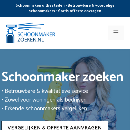
Ga
Schoonmaken uitbesteden • Betrouwbare & voordelige
naar
schoonmakers • Gratis offerte opvragen
de
inhoud
Men
Schoonmaker zoeken
• Betrouwbare & kwalitatieve service
• Zowel voor woningen als bedrijven
• Erkende schoonmakers vergelijken
VERGELIJKEN & OFFERTE AANVRAGEN