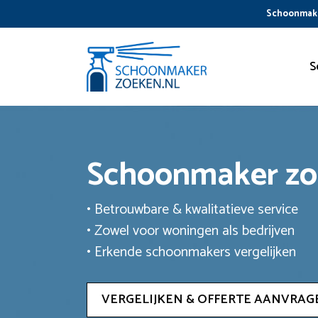
Ga
Schoonmake
naar
de
inhoud
S
Schoonmaker z
• Betrouwbare & kwalitatieve service
• Zowel voor woningen als bedrijven
• Erkende schoonmakers vergelijken
VERGELIJKEN & OFFERTE AANVRAG