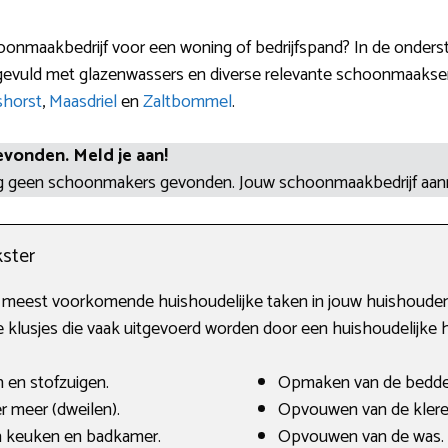
onmaakbedrijf voor een woning of bedrijfspand? In de onderst
gevuld met glazenwassers en diverse relevante schoonmaakser
horst
,
Maasdriel
en
Zaltbommel
.
evonden. Meld je aan!
og geen schoonmakers gevonden. Jouw schoonmaakbedrijf aa
ster
e meest voorkomende huishoudelijke taken in jouw huishouden.
klusjes die vaak uitgevoerd worden door een huishoudelijke h
 en stofzuigen.
Opmaken van de bedde
r meer (dweilen).
Opvouwen van de klere
 keuken en badkamer.
Opvouwen van de was.