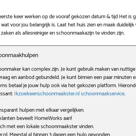
rste keer werken op de vooraf gekozen datum & tijd Het is goe
at voor jou belangrijk is. Laat het huis zien en maak duidelijk
zaken als allesreiniger en schoonmaakazijn te vinden zijn.
choonmaakhulpen
nmaker kan complex zijn. Je kunt gebruik maken van nuttige p
raag en aanbod gebundeld. Je kunt binnen een paar minuten ee
ms betaal je jouw hulp ook via het gekozen platform. Hieronde
ressant:
Ikzoekeenschoonmaakster.nl schoonmaakservice
.
nsparant hulpen met elkaar vergelijken.
lanten beveelt HomeWorks aan!
tch met een lokale schoonmaakster vinden.
nl: Meestal al binnen 3 dagen een hulp gevonden.