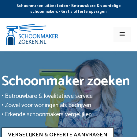
Ga
Schoonmaken uitbesteden • Betrouwbare & voordelige
naar
schoonmakers • Gratis offerte opvragen
de
inhoud
Men
Schoonmaker zoeken
• Betrouwbare & kwalitatieve service
• Zowel voor woningen als bedrijven
• Erkende schoonmakers vergelijken
VERGELIJKEN & OFFERTE AANVRAGEN