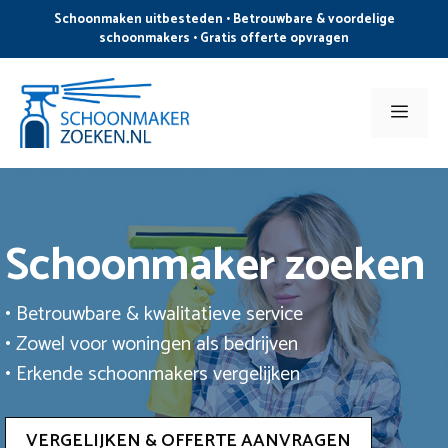
Ga
Schoonmaken uitbesteden • Betrouwbare & voordelige
naar
schoonmakers • Gratis offerte opvragen
de
inhoud
Men
Schoonmaker zoeken
• Betrouwbare & kwalitatieve service
• Zowel voor woningen als bedrijven
• Erkende schoonmakers vergelijken
VERGELIJKEN & OFFERTE AANVRAGEN