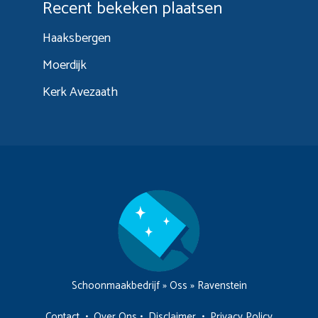
Recent bekeken plaatsen
Haaksbergen
Moerdijk
Kerk Avezaath
Schoonmaakbedrijf
»
Oss
»
Ravenstein
Contact
•
Over Ons
•
Disclaimer
•
Privacy Policy