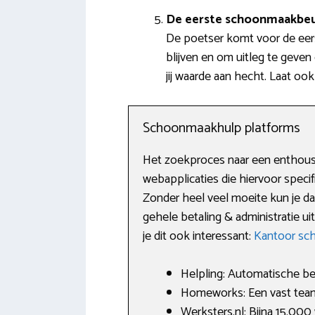
De eerste schoonmaakbe
De poetser komt voor de eer
blijven en om uitleg te geve
jij waarde aan hecht. Laat oo
Schoonmaakhulp platforms
Het zoekproces naar een enthousi
webapplicaties die hiervoor specif
Zonder heel veel moeite kun je d
gehele betaling & administratie u
je dit ook interessant:
Kantoor s
Helpling: Automatische bet
Homeworks: Een vast team
Werksters.nl: Bijna 15.000