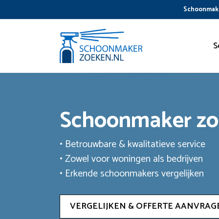
Ga
Schoonmake
naar
de
inhoud
S
Schoonmaker z
• Betrouwbare & kwalitatieve service
• Zowel voor woningen als bedrijven
• Erkende schoonmakers vergelijken
VERGELIJKEN & OFFERTE AANVRAG