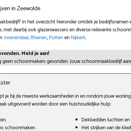
jven in Zeewolde
kbedrijf? In het overzicht hieronder ontdek je bedrijfsnamen 
, met daarbij ook glazenwassers en diverse relevante schoon
in
Veenendaal
,
Rhenen
,
Putten
en
Nijkerk
.
evonden. Meld je aan!
og geen schoonmakers gevonden. Jouw schoonmaakbedrijf aa
ster
elpt je bij de meeste werkzaamheden in en rondom jouw woning.
vaak uitgevoerd worden door een huishoudelijke hulp:
fen.
Dekbedden luchten en
oos schoonmaken.
Het strijken van de kled