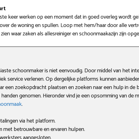
urt
ste keer werken op een moment dat in goed overleg wordt gek
n over de woning en spullen. Loop met hem/haar door alle ver
k zien waar zaken als allesreiniger en schoonmaakazijn zijn opg
aste schoonmaker is niet eenvoudig. Door middel van het inte
iek service verlenen. Op dergelijke platforms kunnen aanbieder
aar een zoekopdracht plaatsen en zoeken naar een hulp in de 
it handen genomen. Hieronder vind je een opsomming van de me
choonmaak
.
alingen via het platform.
 met betrouwbare en ervaren hulpen.
 werksters aangesloten.