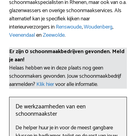
schoonmaakspecialisten in Rhenen, maar ook van o.a.
glazenwassers en overige schoonmaakservices. Als
alternatief kan je specifiek kijken naar
interieurverzorgers in
Renswoude
,
Woudenberg
,
Veenendaal
en
Zeewolde
.
Er zijn 0 schoonmaakbedrijven gevonden. Meld
je aan!
Helaas hebben we in deze plaats nog geen
schoonmakers gevonden. Jouw schoonmaakbedrijf
aanmelden?
Klik hier
voor alle informatie.
De werkzaamheden van een
schoonmaakster
De helper huur je in voor de meest gangbare
klussen in badkamer, toilet en de rest van jouw