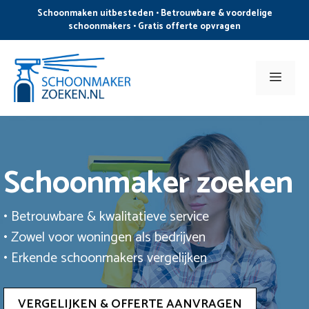
Ga
Schoonmaken uitbesteden • Betrouwbare & voordelige
naar
schoonmakers • Gratis offerte opvragen
de
inhoud
Men
Schoonmaker zoeken
• Betrouwbare & kwalitatieve service
• Zowel voor woningen als bedrijven
• Erkende schoonmakers vergelijken
VERGELIJKEN & OFFERTE AANVRAGEN