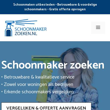
Ga
Schoonmaken uitbesteden • Betrouwbare & voordelige
naar
schoonmakers • Gratis offerte opvragen
de
inhoud
Men
Schoonmaker zoeken
• Betrouwbare & kwalitatieve service
• Zowel voor woningen als bedrijven
• Erkende schoonmakers vergelijken
VERGELIJKEN & OFFERTE AANVRAGEN