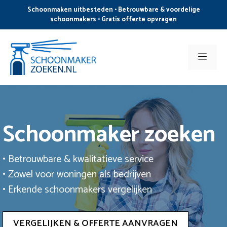
Ga
Schoonmaken uitbesteden • Betrouwbare & voordelige
naar
schoonmakers • Gratis offerte opvragen
de
inhoud
Men
Schoonmaker zoeken
• Betrouwbare & kwalitatieve service
• Zowel voor woningen als bedrijven
• Erkende schoonmakers vergelijken
VERGELIJKEN & OFFERTE AANVRAGEN