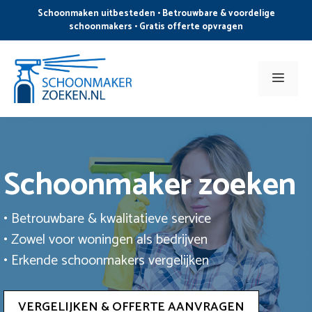
Ga
Schoonmaken uitbesteden • Betrouwbare & voordelige
naar
schoonmakers • Gratis offerte opvragen
de
inhoud
Men
Schoonmaker zoeken
• Betrouwbare & kwalitatieve service
• Zowel voor woningen als bedrijven
• Erkende schoonmakers vergelijken
VERGELIJKEN & OFFERTE AANVRAGEN