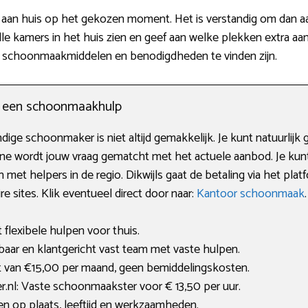
aan huis op het gekozen moment. Het is verstandig om dan aa
lle kamers in het huis zien en geef aan welke plekken extra a
le schoonmaakmiddelen en benodigdheden te vinden zijn.
n een schoonmaakhulp
ge schoonmaker is niet altijd gemakkelijk. Je kunt natuurlijk
nline wordt jouw vraag gematcht met het actuele aanbod. Je kun
met helpers in de regio. Dikwijls gaat de betaling via het plat
sites. Klik eventueel direct door naar:
Kantoor schoonmaak
.
flexibele hulpen voor thuis.
ar en klantgericht vast team met vaste hulpen.
 van €15,00 per maand, geen bemiddelingskosten.
nl: Vaste schoonmaakster voor € 13,50 per uur.
ren op plaats, leeftijd en werkzaamheden.