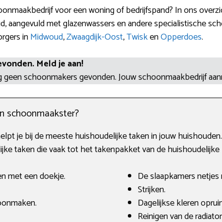
onmaakbedrijf voor een woning of bedrijfspand? In ons overzi
 aangevuld met glazenwassers en andere specialistische scho
orgers in
Midwoud
,
Zwaagdijk-Oost
,
Twisk
en
Opperdoes
.
evonden. Meld je aan!
og geen schoonmakers gevonden. Jouw schoonmaakbedrijf aa
en schoonmaakster?
helpt je bij de meeste huishoudelijke taken in jouw huishouden
jke taken die vaak tot het takenpakket van de huishoudelijke
en met een doekje.
De slaapkamers netjes
Strijken.
oonmaken.
Dagelijkse kleren opru
Reinigen van de radiator