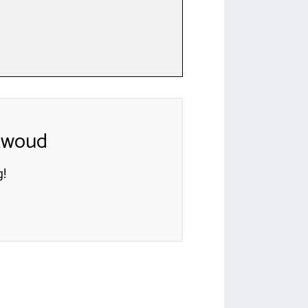
twoud
!