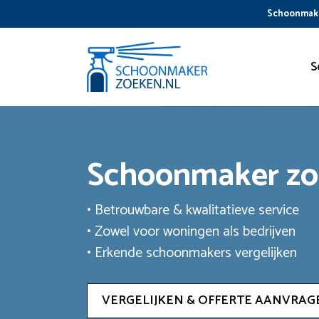
Ga
Schoonmake
naar
de
inhoud
S
Schoonmaker z
• Betrouwbare & kwalitatieve service
• Zowel voor woningen als bedrijven
• Erkende schoonmakers vergelijken
VERGELIJKEN & OFFERTE AANVRAG