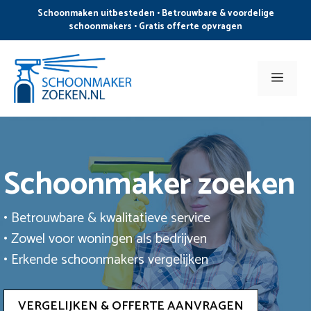
Ga
Schoonmaken uitbesteden • Betrouwbare & voordelige
naar
schoonmakers • Gratis offerte opvragen
de
inhoud
Men
Schoonmaker zoeken
• Betrouwbare & kwalitatieve service
• Zowel voor woningen als bedrijven
• Erkende schoonmakers vergelijken
VERGELIJKEN & OFFERTE AANVRAGEN