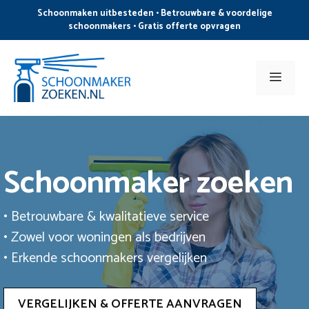
Ga
Schoonmaken uitbesteden • Betrouwbare & voordelige
naar
schoonmakers • Gratis offerte opvragen
de
inhoud
Men
Schoonmaker zoeken
• Betrouwbare & kwalitatieve service
• Zowel voor woningen als bedrijven
• Erkende schoonmakers vergelijken
VERGELIJKEN & OFFERTE AANVRAGEN