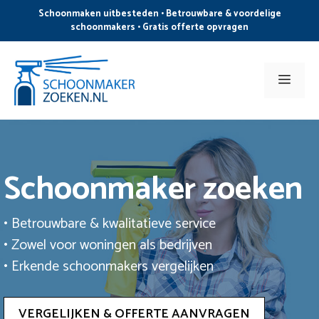
Ga
Schoonmaken uitbesteden • Betrouwbare & voordelige
naar
schoonmakers • Gratis offerte opvragen
de
inhoud
Men
Schoonmaker zoeken
• Betrouwbare & kwalitatieve service
• Zowel voor woningen als bedrijven
• Erkende schoonmakers vergelijken
VERGELIJKEN & OFFERTE AANVRAGEN