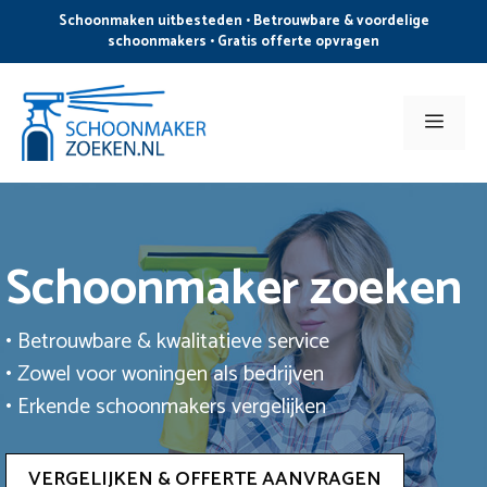
Ga
Schoonmaken uitbesteden • Betrouwbare & voordelige
naar
schoonmakers • Gratis offerte opvragen
de
inhoud
Men
Schoonmaker zoeken
• Betrouwbare & kwalitatieve service
• Zowel voor woningen als bedrijven
• Erkende schoonmakers vergelijken
VERGELIJKEN & OFFERTE AANVRAGEN