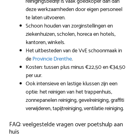
reinigingsbedrijf is vaak goedkoper dan dan
deze werkzaamheden door eigen personeel
te laten uitvoeren.
Schoon houden van zorginstellingen en
ziekenhuizen, scholen, horeca en hotels,
kantoren, winkels.
Het uitbesteden van de VvE schoonmaak in
de
Provincie Drenthe
.
Kosten: tussen plus minus €22,50 en €34,50
per uur.
Ook intensieve en lastige klussen zijn een
optie: het reinigen van het trappenhuis,
zonnepanelen reiniging, gevelreiniging, graffiti
verwijderen, tapijtreiniging, ventilatie reiniging.
FAQ: veelgestelde vragen over poetshulp aan
huis