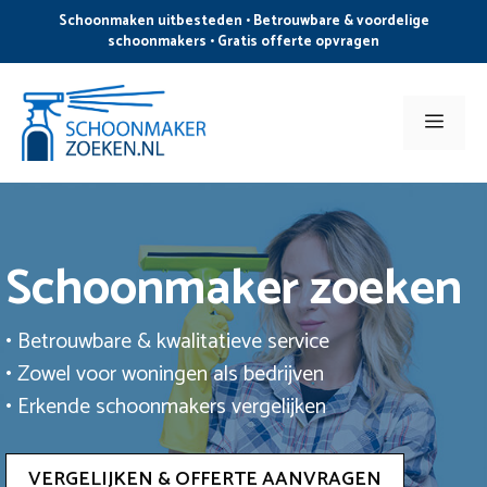
Ga
Schoonmaken uitbesteden • Betrouwbare & voordelige
naar
schoonmakers • Gratis offerte opvragen
de
inhoud
Men
Schoonmaker zoeken
• Betrouwbare & kwalitatieve service
• Zowel voor woningen als bedrijven
• Erkende schoonmakers vergelijken
VERGELIJKEN & OFFERTE AANVRAGEN