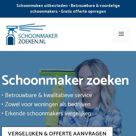
Ga
Schoonmaken uitbesteden • Betrouwbare & voordelige
naar
schoonmakers • Gratis offerte opvragen
de
inhoud
Men
Schoonmaker zoeken
• Betrouwbare & kwalitatieve service
• Zowel voor woningen als bedrijven
• Erkende schoonmakers vergelijken
VERGELIJKEN & OFFERTE AANVRAGEN