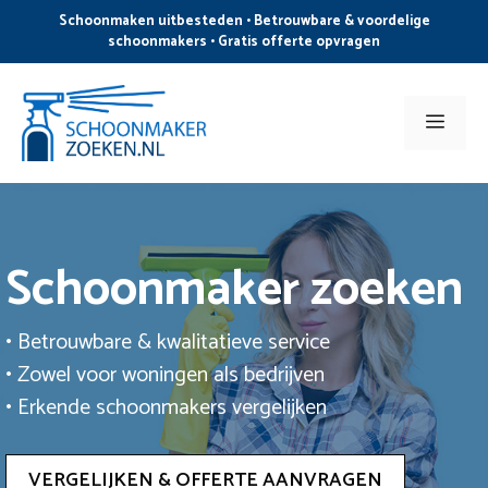
Ga
Schoonmaken uitbesteden • Betrouwbare & voordelige
naar
schoonmakers • Gratis offerte opvragen
de
inhoud
Men
Schoonmaker zoeken
• Betrouwbare & kwalitatieve service
• Zowel voor woningen als bedrijven
• Erkende schoonmakers vergelijken
VERGELIJKEN & OFFERTE AANVRAGEN