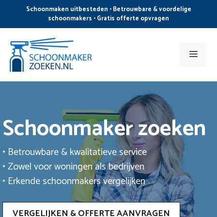
Ga
Schoonmaken uitbesteden • Betrouwbare & voordelige
naar
schoonmakers • Gratis offerte opvragen
de
inhoud
Men
Schoonmaker zoeken
• Betrouwbare & kwalitatieve service
• Zowel voor woningen als bedrijven
• Erkende schoonmakers vergelijken
VERGELIJKEN & OFFERTE AANVRAGEN