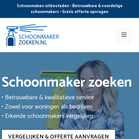
Ga
Schoonmaken uitbesteden • Betrouwbare & voordelige
naar
schoonmakers • Gratis offerte opvragen
de
inhoud
Men
Schoonmaker zoeken
• Betrouwbare & kwalitatieve service
• Zowel voor woningen als bedrijven
• Erkende schoonmakers vergelijken
VERGELIJKEN & OFFERTE AANVRAGEN