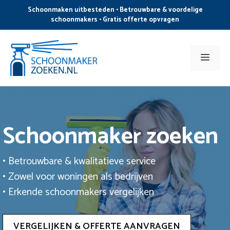
Ga
Schoonmaken uitbesteden • Betrouwbare & voordelige
naar
schoonmakers • Gratis offerte opvragen
de
inhoud
Men
Schoonmaker zoeken
• Betrouwbare & kwalitatieve service
• Zowel voor woningen als bedrijven
• Erkende schoonmakers vergelijken
VERGELIJKEN & OFFERTE AANVRAGEN