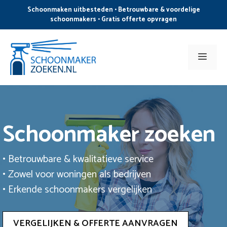
Ga
Schoonmaken uitbesteden • Betrouwbare & voordelige
naar
schoonmakers • Gratis offerte opvragen
de
inhoud
Men
Schoonmaker zoeken
• Betrouwbare & kwalitatieve service
• Zowel voor woningen als bedrijven
• Erkende schoonmakers vergelijken
VERGELIJKEN & OFFERTE AANVRAGEN