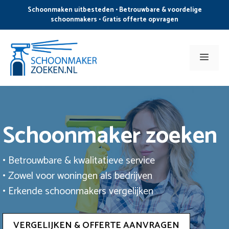
Ga
Schoonmaken uitbesteden • Betrouwbare & voordelige
naar
schoonmakers • Gratis offerte opvragen
de
inhoud
Men
Schoonmaker zoeken
• Betrouwbare & kwalitatieve service
• Zowel voor woningen als bedrijven
• Erkende schoonmakers vergelijken
VERGELIJKEN & OFFERTE AANVRAGEN