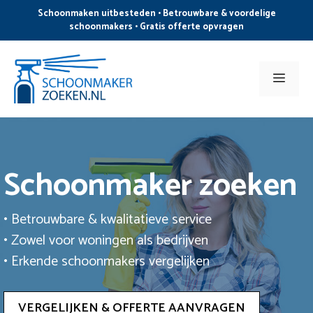
Ga
Schoonmaken uitbesteden • Betrouwbare & voordelige
naar
schoonmakers • Gratis offerte opvragen
de
inhoud
Men
Schoonmaker zoeken
• Betrouwbare & kwalitatieve service
• Zowel voor woningen als bedrijven
• Erkende schoonmakers vergelijken
VERGELIJKEN & OFFERTE AANVRAGEN