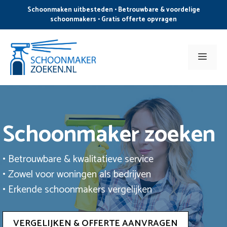
Ga
Schoonmaken uitbesteden • Betrouwbare & voordelige
naar
schoonmakers • Gratis offerte opvragen
de
inhoud
Men
Schoonmaker zoeken
• Betrouwbare & kwalitatieve service
• Zowel voor woningen als bedrijven
• Erkende schoonmakers vergelijken
VERGELIJKEN & OFFERTE AANVRAGEN