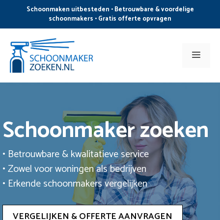
Ga
Schoonmaken uitbesteden • Betrouwbare & voordelige
naar
schoonmakers • Gratis offerte opvragen
de
inhoud
Men
Schoonmaker zoeken
• Betrouwbare & kwalitatieve service
• Zowel voor woningen als bedrijven
• Erkende schoonmakers vergelijken
VERGELIJKEN & OFFERTE AANVRAGEN