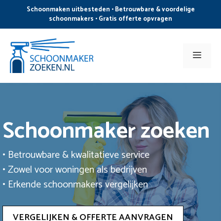
Ga
Schoonmaken uitbesteden • Betrouwbare & voordelige
naar
schoonmakers • Gratis offerte opvragen
de
inhoud
Men
Schoonmaker zoeken
• Betrouwbare & kwalitatieve service
• Zowel voor woningen als bedrijven
• Erkende schoonmakers vergelijken
VERGELIJKEN & OFFERTE AANVRAGEN