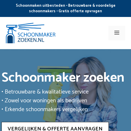
Ga
Schoonmaken uitbesteden • Betrouwbare & voordelige
naar
schoonmakers • Gratis offerte opvragen
de
inhoud
Men
Schoonmaker zoeken
• Betrouwbare & kwalitatieve service
• Zowel voor woningen als bedrijven
• Erkende schoonmakers vergelijken
VERGELIJKEN & OFFERTE AANVRAGEN