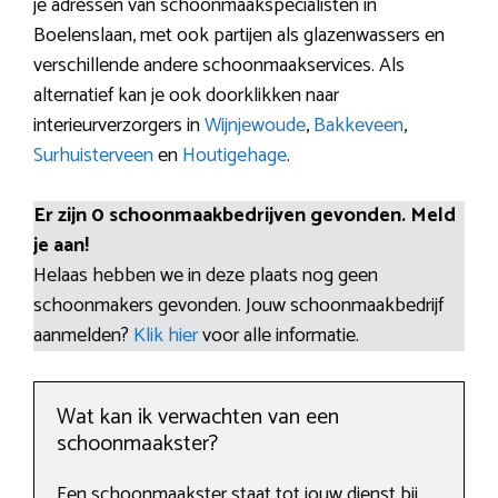
je adressen van schoonmaakspecialisten in
Boelenslaan, met ook partijen als glazenwassers en
verschillende andere schoonmaakservices. Als
alternatief kan je ook doorklikken naar
interieurverzorgers in
Wijnjewoude
,
Bakkeveen
,
Surhuisterveen
en
Houtigehage
.
Er zijn 0 schoonmaakbedrijven gevonden. Meld
je aan!
Helaas hebben we in deze plaats nog geen
schoonmakers gevonden. Jouw schoonmaakbedrijf
aanmelden?
Klik hier
voor alle informatie.
Wat kan ik verwachten van een
schoonmaakster?
Een schoonmaakster staat tot jouw dienst bij