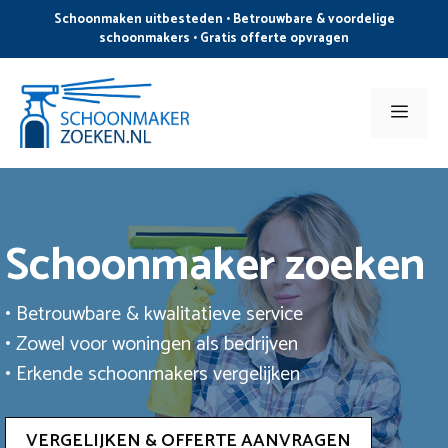
Ga
Schoonmaken uitbesteden • Betrouwbare & voordelige
naar
schoonmakers • Gratis offerte opvragen
de
inhoud
Men
Schoonmaker zoeken
• Betrouwbare & kwalitatieve service
• Zowel voor woningen als bedrijven
• Erkende schoonmakers vergelijken
VERGELIJKEN & OFFERTE AANVRAGEN