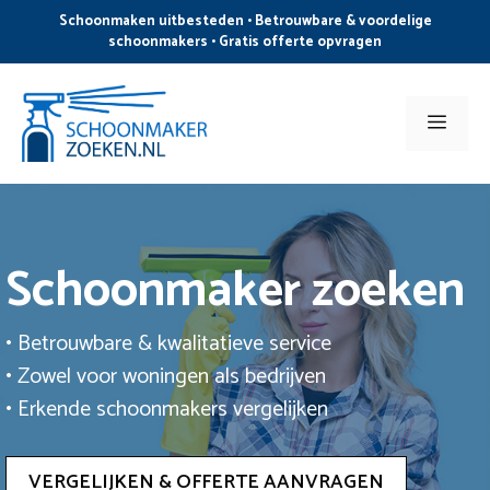
Ga
Schoonmaken uitbesteden • Betrouwbare & voordelige
naar
schoonmakers • Gratis offerte opvragen
de
inhoud
Men
Schoonmaker zoeken
• Betrouwbare & kwalitatieve service
• Zowel voor woningen als bedrijven
• Erkende schoonmakers vergelijken
VERGELIJKEN & OFFERTE AANVRAGEN