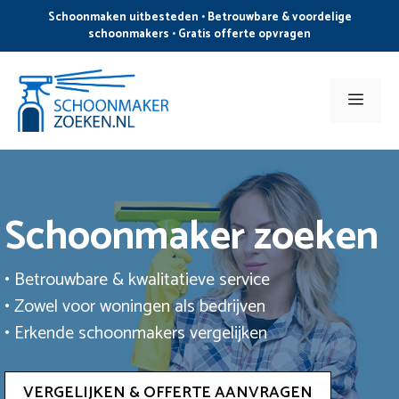
Ga
Schoonmaken uitbesteden • Betrouwbare & voordelige
naar
schoonmakers • Gratis offerte opvragen
de
inhoud
Men
Schoonmaker zoeken
• Betrouwbare & kwalitatieve service
• Zowel voor woningen als bedrijven
• Erkende schoonmakers vergelijken
VERGELIJKEN & OFFERTE AANVRAGEN