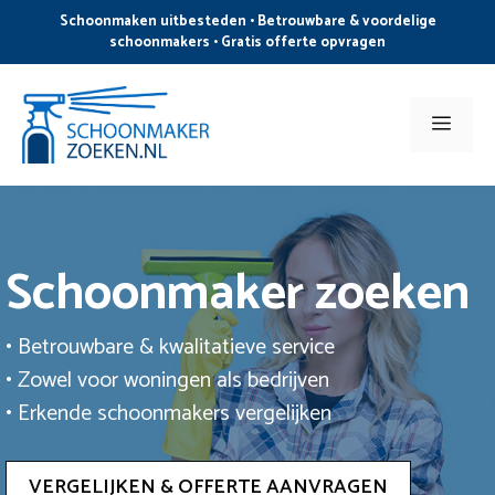
Ga
Schoonmaken uitbesteden • Betrouwbare & voordelige
naar
schoonmakers • Gratis offerte opvragen
de
inhoud
Men
Schoonmaker zoeken
• Betrouwbare & kwalitatieve service
• Zowel voor woningen als bedrijven
• Erkende schoonmakers vergelijken
VERGELIJKEN & OFFERTE AANVRAGEN