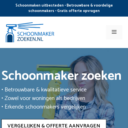
Ga
Schoonmaken uitbesteden • Betrouwbare & voordelige
naar
schoonmakers • Gratis offerte opvragen
de
inhoud
Men
Schoonmaker zoeken
• Betrouwbare & kwalitatieve service
• Zowel voor woningen als bedrijven
• Erkende schoonmakers vergelijken
VERGELIJKEN & OFFERTE AANVRAGEN