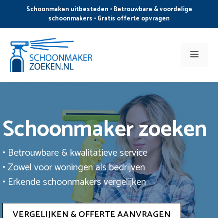
Ga
Schoonmaken uitbesteden • Betrouwbare & voordelige
naar
schoonmakers • Gratis offerte opvragen
de
inhoud
Men
Schoonmaker zoeken
• Betrouwbare & kwalitatieve service
• Zowel voor woningen als bedrijven
• Erkende schoonmakers vergelijken
VERGELIJKEN & OFFERTE AANVRAGEN