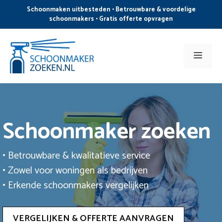
Ga
Schoonmaken uitbesteden • Betrouwbare & voordelige
naar
schoonmakers • Gratis offerte opvragen
de
inhoud
Men
Schoonmaker zoeken
• Betrouwbare & kwalitatieve service
• Zowel voor woningen als bedrijven
• Erkende schoonmakers vergelijken
VERGELIJKEN & OFFERTE AANVRAGEN