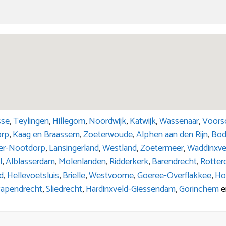
sse
,
Teylingen
,
Hillegom
,
Noordwijk
,
Katwijk
,
Wassenaar
,
Voors
orp
,
Kaag en Braassem
,
Zoeterwoude
,
Alphen aan den Rijn
,
Bod
ker-Nootdorp
,
Lansingerland
,
Westland
,
Zoetermeer
,
Waddinxv
l
,
Alblasserdam
,
Molenlanden
,
Ridderkerk
,
Barendrecht
,
Rotte
d
,
Hellevoetsluis
,
Brielle
,
Westvoorne
,
Goeree-Overflakkee
,
Ho
apendrecht
,
Sliedrecht
,
Hardinxveld-Giessendam
,
Gorinchem
e