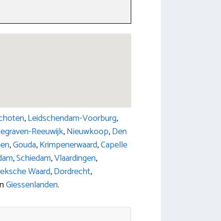
choten
,
Leidschendam-Voorburg
,
egraven-Reeuwijk
,
Nieuwkoop
,
Den
een
,
Gouda
,
Krimpenerwaard
,
Capelle
rdam
,
Schiedam
,
Vlaardingen
,
eksche Waard
,
Dordrecht
,
n
Giessenlanden
.