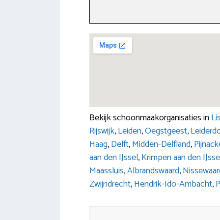
Bekijk schoonmaakorganisaties in
Li
Rijswijk
,
Leiden
,
Oegstgeest
,
Leiderd
Haag
,
Delft
,
Midden-Delfland
,
Pijnac
aan den IJssel
,
Krimpen aan den IJsse
Maassluis
,
Albrandswaard
,
Nissewaar
Zwijndrecht
,
Hendrik-Ido-Ambacht
,
P