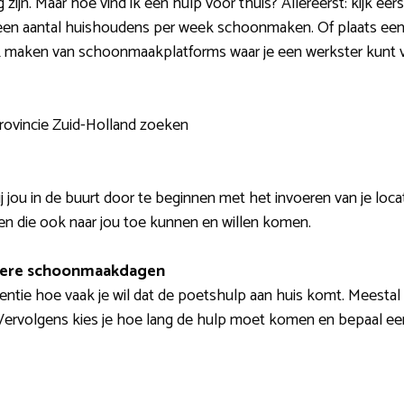
ijn. Maar hoe vind ik een hulp voor thuis? Allereerst: kijk eers
die een aantal huishoudens per week schoonmaken. Of plaats 
ik maken van schoonmaakplatforms waar je een werkster kunt v
Provincie Zuid-Holland zoeken
 jou in de buurt door te beginnen met het invoeren van je locati
n die ook naar jou toe kunnen en willen komen.
dere schoonmaakdagen
uentie hoe vaak je wil dat de poetshulp aan huis komt. Meestal
Vervolgens kies je hoe lang de hulp moet komen en bepaal ee