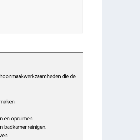
re schoonmaakwerkzaamheden die de
 maken.
en en opruimen.
n badkamer reinigen.
ven.