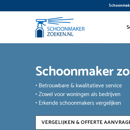
Ga
Schoonmake
naar
de
inhoud
S
Schoonmaker z
• Betrouwbare & kwalitatieve service
• Zowel voor woningen als bedrijven
• Erkende schoonmakers vergelijken
VERGELIJKEN & OFFERTE AANVRAG