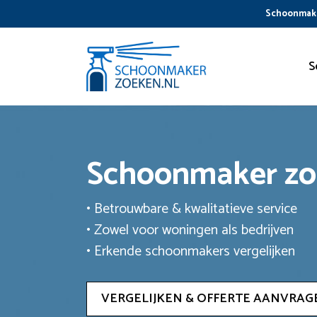
Ga
Schoonmake
naar
de
inhoud
S
Schoonmaker z
• Betrouwbare & kwalitatieve service
• Zowel voor woningen als bedrijven
• Erkende schoonmakers vergelijken
VERGELIJKEN & OFFERTE AANVRAG