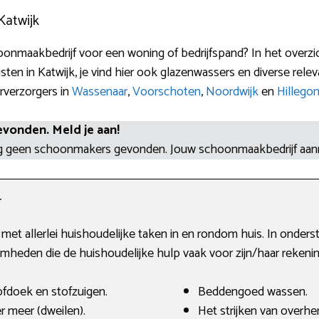
Katwijk
onmaakbedrijf voor een woning of bedrijfspand? In het overzic
ten in Katwijk, je vind hier ook glazenwassers en diverse re
rverzorgers in
Wassenaar
,
Voorschoten
,
Noordwijk
en
Hillego
evonden. Meld je aan!
og geen schoonmakers gevonden. Jouw schoonmaakbedrijf aa
r
et allerlei huishoudelijke taken in en rondom huis. In onder
heden die de huishoudelijke hulp vaak voor zijn/haar rekeni
fdoek en stofzuigen.
Beddengoed wassen.
r meer (dweilen).
Het strijken van overh