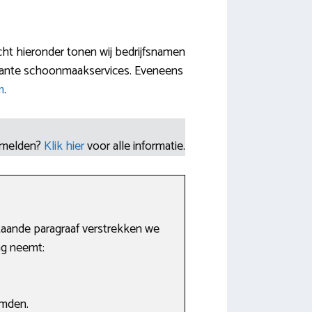
ht hieronder tonen wij bedrijfsnamen
levante schoonmaakservices. Eveneens
m
.
nmelden?
Klik hier
voor alle informatie.
staande paragraaf verstrekken we
ng neemt:
emden.