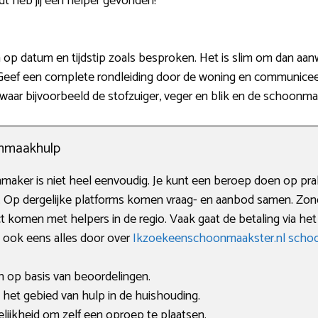
t heb jij een helper gevonden!
n op datum en tijdstip zoals besproken. Het is slim om dan aan
 Geef een complete rondleiding door de woning en communiceer 
waar bijvoorbeeld de stofzuiger, veger en blik en de schoonma
onmaakhulp
aker is niet heel eenvoudig. Je kunt een beroep doen op prak
. Op dergelijke platforms komen vraag- en aanbod samen. Zond
t komen met helpers in de regio. Vaak gaat de betaling via het
ees ook eens alles door over
Ikzoekeenschoonmaakster.nl sch
en op basis van beoordelingen.
et gebied van hulp in de huishouding.
lijkheid om zelf een oproep te plaatsen.