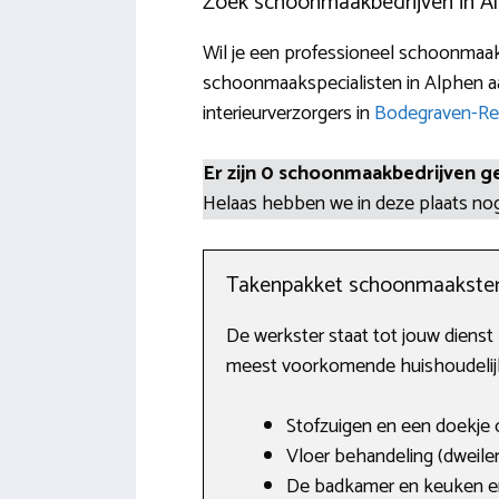
Zoek schoonmaakbedrijven in Al
Wil je een professioneel schoonmaakb
schoonmaakspecialisten in Alphen aa
interieurverzorgers in
Bodegraven-Re
Er zijn 0 schoonmaakbedrijven g
Helaas hebben we in deze plaats n
Takenpakket schoonmaakste
De werkster staat tot jouw diens
meest voorkomende huishoudelijke
Stofzuigen en een doekje o
Vloer behandeling (dweilen
De badkamer en keuken en