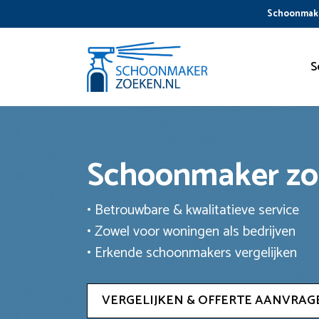
Ga
Schoonmake
naar
de
inhoud
S
Schoonmaker z
• Betrouwbare & kwalitatieve service
• Zowel voor woningen als bedrijven
• Erkende schoonmakers vergelijken
VERGELIJKEN & OFFERTE AANVRAG