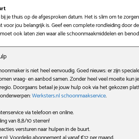
urt
ij je thuis op de afgesproken datum. Het is slim om te zorgen 
t voor jou belangrijk is. Geef een complete rondleiding door
 Je moet ook laten zien waar alle schoonmaakmiddelen en benod
ulp
onmaker is niet heel eenvoudig. Goed nieuws: er zijn speciale 
komen vraag- en aanbod samen. Zonder heel veel moeite kun je
regio. Doorgaans betaal je jouw hulp ook via het gekozen pl
e onderwerpen:
Werksters.nl schoonmaakservice
.
enservice via telefoon en online.
g van 8,8/10 sterren!
acties versturen naar hulpen in de buurt.
nl: Voordelig abonnement al vanaf €12 per maand.