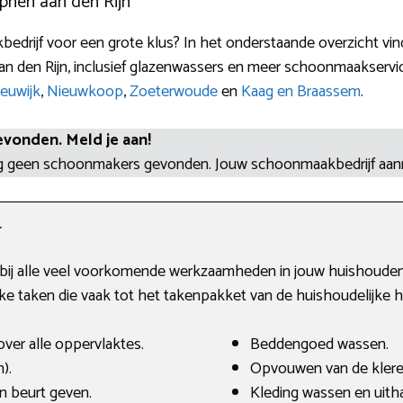
phen aan den Rijn
edrijf voor een grote klus? In het onderstaande overzicht vin
n den Rijn, inclusief glazenwassers en meer schoonmaakservice
euwijk
,
Nieuwkoop
,
Zoeterwoude
en
Kaag en Braassem
.
evonden. Meld je aan!
og geen schoonmakers gevonden. Jouw schoonmaakbedrijf aa
r
t bij alle veel voorkomende werkzaamheden in jouw huishouden.
 taken die vaak tot het takenpakket van de huishoudelijke h
ver alle oppervlaktes.
Beddengoed wassen.
).
Opvouwen van de klere
 beurt geven.
Kleding wassen en uith