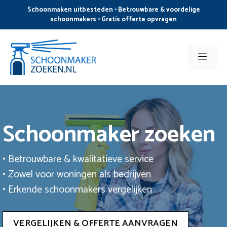
Ga
Schoonmaken uitbesteden • Betrouwbare & voordelige
naar
schoonmakers • Gratis offerte opvragen
de
inhoud
Men
Schoonmaker zoeken
• Betrouwbare & kwalitatieve service
• Zowel voor woningen als bedrijven
• Erkende schoonmakers vergelijken
VERGELIJKEN & OFFERTE AANVRAGEN