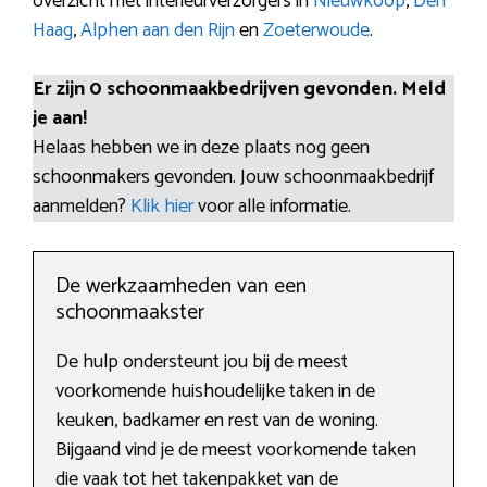
overzicht met interieurverzorgers in
Nieuwkoop
,
Den
Haag
,
Alphen aan den Rijn
en
Zoeterwoude
.
Er zijn 0 schoonmaakbedrijven gevonden. Meld
je aan!
Helaas hebben we in deze plaats nog geen
schoonmakers gevonden. Jouw schoonmaakbedrijf
aanmelden?
Klik hier
voor alle informatie.
De werkzaamheden van een
schoonmaakster
De hulp ondersteunt jou bij de meest
voorkomende huishoudelijke taken in de
keuken, badkamer en rest van de woning.
Bijgaand vind je de meest voorkomende taken
die vaak tot het takenpakket van de