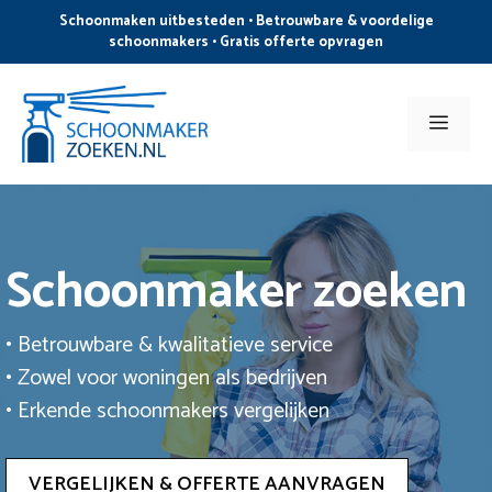
Ga
Schoonmaken uitbesteden • Betrouwbare & voordelige
naar
schoonmakers • Gratis offerte opvragen
de
inhoud
Men
Schoonmaker zoeken
• Betrouwbare & kwalitatieve service
• Zowel voor woningen als bedrijven
• Erkende schoonmakers vergelijken
VERGELIJKEN & OFFERTE AANVRAGEN