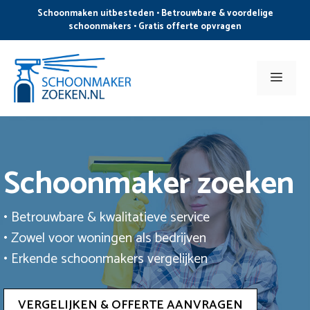
Ga
Schoonmaken uitbesteden • Betrouwbare & voordelige
naar
schoonmakers • Gratis offerte opvragen
de
inhoud
Men
Schoonmaker zoeken
• Betrouwbare & kwalitatieve service
• Zowel voor woningen als bedrijven
• Erkende schoonmakers vergelijken
VERGELIJKEN & OFFERTE AANVRAGEN