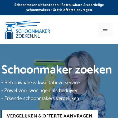
Ga
Schoonmaken uitbesteden • Betrouwbare & voordelige
naar
schoonmakers • Gratis offerte opvragen
de
inhoud
Men
Schoonmaker zoeken
• Betrouwbare & kwalitatieve service
• Zowel voor woningen als bedrijven
• Erkende schoonmakers vergelijken
VERGELIJKEN & OFFERTE AANVRAGEN