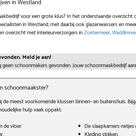
jven in Westland
kbedrijf voor een grote klus? In het onderstaande overzicht 
ialisten in Westland, met daarbij ook glazenwassers en me
n overzicht met interieurverzorgers in
Zoetermeer
,
Waddinxve
evonden. Meld je aan!
og geen schoonmakers gevonden. Jouw schoonmaakbedrijf aa
en schoonmaakster?
j de meest voorkomende klussen binnen- en buitenshuis. Bijg
houdelijke hulp vaak oppakt:
n de vloer.
De slaapkamers netjes
r.
Kleding strijken.