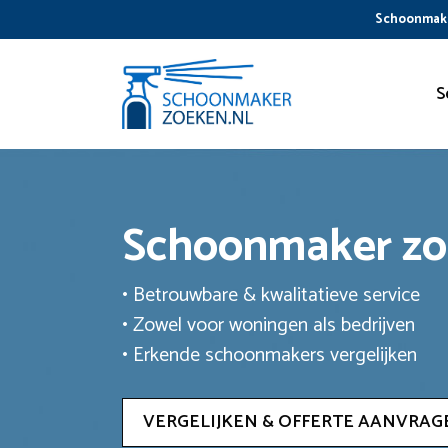
Ga
Schoonmake
naar
de
inhoud
S
Schoonmaker z
• Betrouwbare & kwalitatieve service
• Zowel voor woningen als bedrijven
• Erkende schoonmakers vergelijken
VERGELIJKEN & OFFERTE AANVRAG