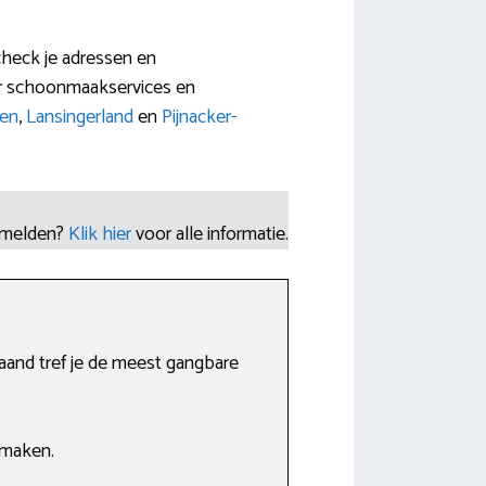
check je adressen en
er schoonmaakservices en
en
,
Lansingerland
en
Pijnacker-
nmelden?
Klik hier
voor alle informatie.
aand tref je de meest gangbare
 maken.