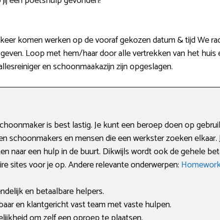
 jij een poetshulp gevonden!
 keer komen werken op de vooraf gekozen datum & tijd We rad
 geven. Loop met hem/haar door alle vertrekken van het huis e
allesreiniger en schoonmaakazijn zijn opgeslagen.
hoonmaker is best lastig. Je kunt een beroep doen op gebruiks
ffen schoonmakers en mensen die een werkster zoeken elkaar. 
naar een hulp in de buurt. Dikwijls wordt ook de gehele beta
 sites voor je op. Andere relevante onderwerpen:
Homework
endelijk en betaalbare helpers.
ar en klantgericht vast team met vaste hulpen.
lijkheid om zelf een oproep te plaatsen.