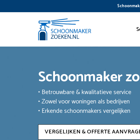
Ga
Schoonmake
naar
de
inhoud
S
Schoonmaker z
• Betrouwbare & kwalitatieve service
• Zowel voor woningen als bedrijven
• Erkende schoonmakers vergelijken
VERGELIJKEN & OFFERTE AANVRAG