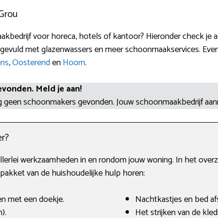
 Grou
kbedrijf voor horeca, hotels of kantoor? Hieronder check je 
ngevuld met glazenwassers en meer schoonmaakservices. Even
ens
,
Oosterend
en
Hoorn
.
evonden. Meld je aan!
og geen schoonmakers gevonden. Jouw schoonmaakbedrijf aa
r?
llerlei werkzaamheden in en rondom jouw woning. In het overzic
npakket van de huishoudelijke hulp horen:
en met een doekje.
Nachtkastjes en bed af
).
Het strijken van de kled