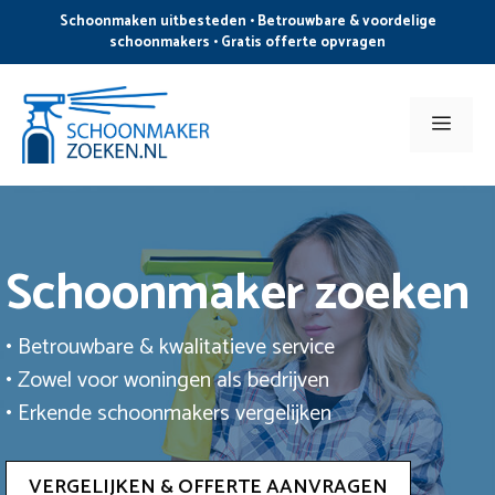
Ga
Schoonmaken uitbesteden • Betrouwbare & voordelige
naar
schoonmakers • Gratis offerte opvragen
de
inhoud
Men
Schoonmaker zoeken
• Betrouwbare & kwalitatieve service
• Zowel voor woningen als bedrijven
• Erkende schoonmakers vergelijken
VERGELIJKEN & OFFERTE AANVRAGEN