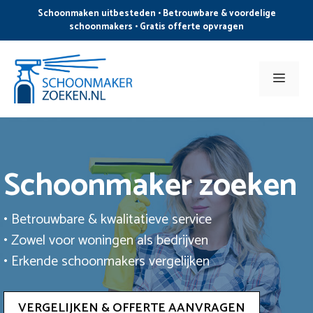
Ga
Schoonmaken uitbesteden • Betrouwbare & voordelige
naar
schoonmakers • Gratis offerte opvragen
de
inhoud
Men
Schoonmaker zoeken
• Betrouwbare & kwalitatieve service
• Zowel voor woningen als bedrijven
• Erkende schoonmakers vergelijken
VERGELIJKEN & OFFERTE AANVRAGEN